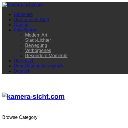
Startseite
Über diesen Blog
Galerie
Foto Serien
Modern Art
Stadt-Lichter
Bewegung
Verborgenes
Besondere Momente
Über mich
Deine Nachricht an mich
Deutsch
Browse Category